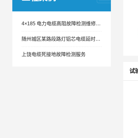
4×185 电力电缆高阻故障检测维修案例：四指套刀片划痕引发间歇性跳闸精准排查
随州城区某路段路灯铝芯电缆延时跳闸故障检测工程案例
上饶电缆死接地故障检测服务
试