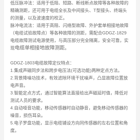
低压脉冲法：适用于低阻、短路、断线断点故障等各种故障的
精确测距，还可用于电缆全长及中间接头、T型接头、终端头
的测量，以及波速度的校正。
脉冲电流法：适用于高阻、闪络型故障、外护套单相接地故障
（电缆试验故障点）等各种故障的测距，需配合GDGZ-1829
电缆故障测试电源使用，与高压部分完全隔离，安全可靠，实
电缆单相接地故障测距
现
。
GDGZ-1803电缆故障定仪特点：
1.集成声磁同步法和跨步电压法(可选功能)两种定点方法。
2.背景降噪功技术，有效滤除环境干扰噪声，凸显故障位置放
电声音。
3.智能定点方式，通过智能算法直接给出声磁延时值，降低对
测试人员的要求。
4.自动哑音功能，移动传感器时自动静音，避免移动传感器的
噪音，损伤耳朵。
5.电子罗盘功能，显示电缆铺设方向同传感器的左右位置和角
度。