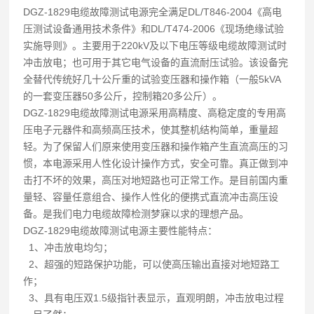
DGZ-1829电缆故障测试电源完全满足DL/T846-2004《高电
压测试设备通用技术条件》和DL/T474-2006《现场绝缘试验
实施导则》。主要用于220kV及以下电压等级电缆故障测试时
冲击放电；也可用于其它电气设备的直流耐压试验。该设备完
全替代传统好几十公斤重的试验变压器和操作箱（一般5kVA
的一套变压器50多公斤，控制箱20多公斤）。
DGZ-1829电缆故障测试电源采用高精度、高稳定度的专用高
压电子元器件和高频高压技术，使其整机结构简单，重量超
轻。为了保留人们原来使用变压器和操作箱产生直流高压的习
惯，本电源采用人性化设计操作方式，安全可靠。真正做到冲
击打不坏的效果，高压对地短路也可正常工作。是目前国内重
量轻、容量任意组合、操作人性化的便携式直流冲击高压设
备。是我们电力电缆故障检测梦寐以求的理想产品。
DGZ-1829电缆故障测试电源主要性能特点：
1、冲击放电均匀；
2、超强的短路保护功能，可以使高压输出直接对地短路工
作；
3、具有电压双1.5级指针表显示，直观明朗，冲击放电过程