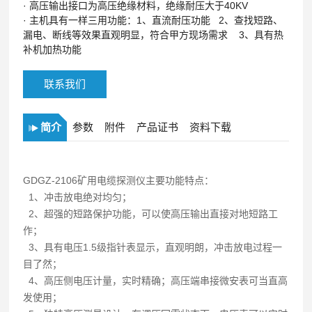
·
高压输出接口为高压绝缘材料，绝缘耐压大于40KV
·
主机具有一样三用功能：1、直流耐压功能 2、查找短路、
漏电、断线等效果直观明显，符合甲方现场需求 3、具有热
补机加热功能
联系我们
简介
参数
附件
产品证书
资料下载
GDGZ-2106矿用电缆探测仪主要功能特点：
1、冲击放电绝对均匀；
2、超强的短路保护功能，可以使高压输出直接对地短路工
作；
3、具有电压1.5级指针表显示，直观明朗，冲击放电过程一
目了然；
4、高压侧电压计量，实时精确；高压端串接微安表可当直高
发使用；