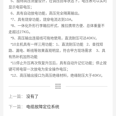
5、独特高压测量设计，在调压回零状态下，电压表可以实时
显示电容电压；
6、具有自动放电功能，高压完全隔离输出。
*7、具有烧穿功能，烧穿电流达到10A。
*8、一休化外形行李箱拉杆式、推拉携带方便、总体重量不
走超过27KG。
*9、高压输出连接线可拖地使用，直流耐压可达40KV。
*10主机具有一样三用功能：1、直流耐压功能 2、查找短
路、漏电、断线等效果直观明显，符合甲方现场需求 3、具
有热补机加热功能
*11停止升压再次恢复升压后，具有自动升记忆功能；停止按
键可将电容一次放电为安全操作电压；
*12、高压输出接口为高压绝缘材料，绝缘耐压大于40KV。
上一篇：
没有了
下一篇：
电缆故障定位系统