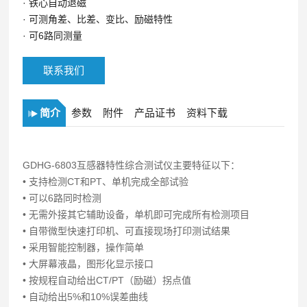
·
铁心自动退磁
·
可测角差、比差、变比、励磁特性
·
可6路同测量
联系我们
简介
参数
附件
产品证书
资料下载
GDHG-6803互感器特性综合测试仪主要特征以下：
• 支持检测CT和PT、单机完成全部试验
• 可以6路同时检测
• 无需外接其它辅助设备，单机即可完成所有检测项目
• 自带微型快速打印机、可直接现场打印测试结果
• 采用智能控制器，操作简单
• 大屏幕液晶，图形化显示接口
• 按规程自动给出CT/PT（励磁）拐点值
• 自动给出5%和10%误差曲线