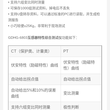
• 支持六组变比同时测量
• 可保存1000组测试资料，掉电后不丢失
• 支持U盘转存资料，可以通过标准的PC进行读取，并生成检
测报告
• 小巧轻便≤25Kg，非常利于现场测试
GDHG-6803
互感器特性综合测试仪
功能如下：
CT（保护类、计量类）
PT
伏安特性（励磁特
伏安特性（励磁特性）曲线
性）曲线
自动给出拐点值
自动给出拐点值
自动给出5%和10%的误差
变比测量
曲线
支持六组变比同时测量
极性判断