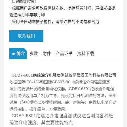
·
自动检测功能
·
根据用户需求可改变测试次数、搅拌静置时间、声控光控提
醒连续打印与非打印
·
采用全自动磁振子搅拌，消除油样的不均匀和气泡
联系我们
简介
参数
附件
产品证书
资料下载
GDBY-6801
绝缘油介电强度测试仪
是
武汉国鼎科技有限公司
依据国际IEC-156和国际GB507-86《绝缘油介电强度测定
法》的要求开发的全自动化仪器。GDBY-6801绝缘油介电强
度测试仪选用单片机为主导，先设定后开机测试的方法，全部
过程（包括搅拌以及搅拌时间、静止时间等）由微机电脑自动
运行控制，操作简单，方便适用。
GDBY-6801绝缘油介电强度测试仪适合
测试各种绝
缘油介电强度
。其主要性能特点：