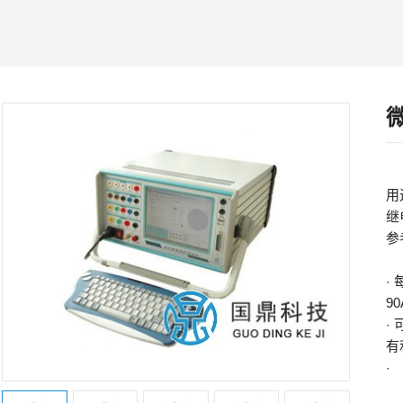
用
继
参
每
·
90
·
有
·