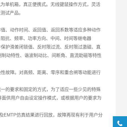
机为单机箱，真正便携式。无线键鼠操作方式，灵活
置测试产品。
作值、动作时间、返回值、返回系数等适应多种动作
、阻抗、频率、功率方向、中间、时间等继电器
件保护滑差闭锁值、反时限过流、反时限过激磁、直
例制动特性、谐波制动比、间断角、直流助磁等特性
换性故障。对高频、距离、零序和重合闸等动能进行
统一的要求和固定的方式，为了适应一些少见的特殊
界面供用户自由设定操作模式，或根据用户的要求为
S及EMTP仿真结果进行回放，故障再现有利于用户分