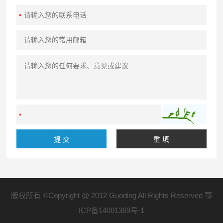
版权所有 ©Copyright @ 2012 Guoding All Rights Reserved
鄂
ICP备14001369号-1