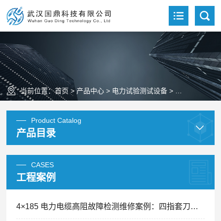
当前位置：
首页
>
产品中心
>
电力试验测试设备
>
高压耐压试验
Product Catalog
产品目录
CASES
工程案例
4×185 电力电缆高阻故障检测维修案例：四指套刀片划痕引发间歇性跳闸精准排查