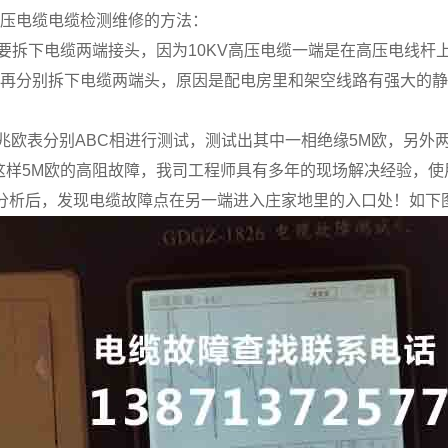
高压电缆电缆检测维修的方法：
拆下电缆两端接头，因为10KV高压电缆一端是在高压电线杆上
，再分别拆下电缆两端头，原因是配电房里和架空线路有强大的
02兆欧表分别ABC相进行测试，测试出其中一相绝缘5M欧，另外
样5M欧的高阻故障，我司工程师具有多年的现场解决经验，使用GD
分析后，发现电缆故障点在另一端进入庄家地里的入口处！如下