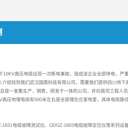
测
地下10KV高压电缆出现一次断电事故，造成该企业全部停电，
熟人介绍找到我们武汉国鼎科技有限公司，需要我们提供四川地下
且是一家集生产、销售、研发于一体的公司，并向我司工程人员讲明
KV高压地埋电缆有500米左右是全部埋在庄家地里，具体电缆
Z-1831电缆故障测试仪、GDGZ-1803电缆故障定位仪等系